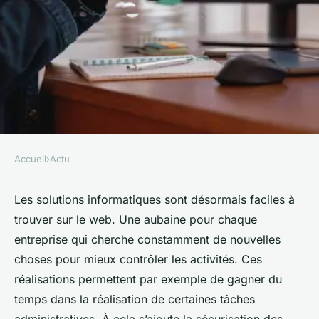
Accueil
›
Actu
ACTU
Solutions informatiques :
Les solutions informatiques sont désormais faciles à
trouver sur le web. Une aubaine pour chaque
quelle importance pour une
entreprise qui cherche constamment de nouvelles
entreprise ?
choses pour mieux contrôler les activités. Ces
réalisations permettent par exemple de gagner du
alison
•
30 octobre 2023
•
3 min de lecture
temps dans la réalisation de certaines tâches