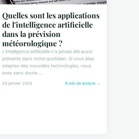
Quelles sont les applications
de l'intelligence artificielle
dans la prévision
météorologique ?
L'intelligence artificielle n'a jamais été aussi
présente dans notre quotidien. Si vous êtes
adeptes des nouvelles technologies, vous
avez sans doute ...
24 janvier 2024
6 min de lecture →