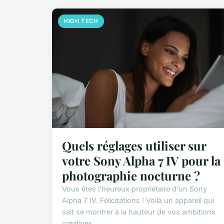
HIGH TECH
Quels réglages utiliser sur
votre Sony Alpha 7 IV pour la
photographie nocturne ?
Vous êtes l'heureux propriétaire d'un Sony
Alpha 7 IV. Félicitations ! Voilà un appareil qui
sait se montrer à la hauteur de vos ambitions
créatives. ...