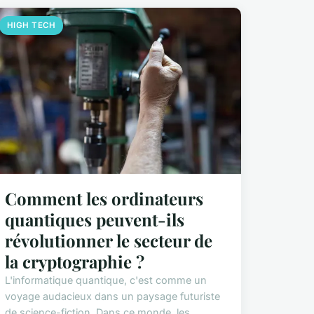
HIGH TECH
Comment les ordinateurs
quantiques peuvent-ils
révolutionner le secteur de
la cryptographie ?
L'informatique quantique, c'est comme un
voyage audacieux dans un paysage futuriste
de science-fiction. Dans ce monde, les