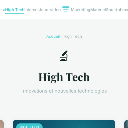
ctu
High Tech
Internet
Jeux-video
Marketing
Matériel
Smartphon
Accueil
› High Tech
🔬
High Tech
Innovations et nouvelles technologies
HIGH TECH