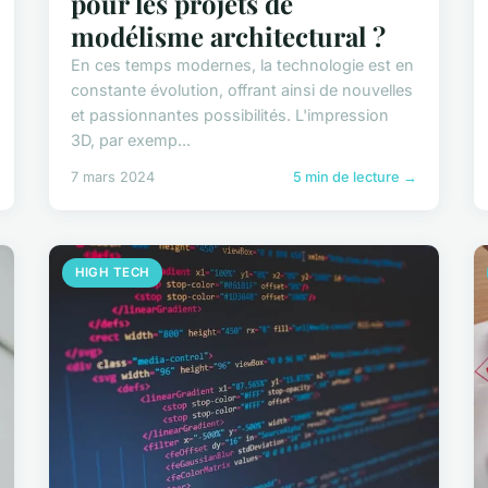
pour les projets de
modélisme architectural ?
En ces temps modernes, la technologie est en
constante évolution, offrant ainsi de nouvelles
et passionnantes possibilités. L'impression
3D, par exemp...
7 mars 2024
5 min de lecture →
HIGH TECH