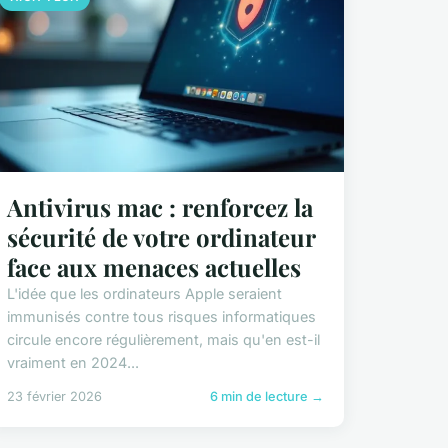
Antivirus mac : renforcez la
sécurité de votre ordinateur
face aux menaces actuelles
L'idée que les ordinateurs Apple seraient
immunisés contre tous risques informatiques
circule encore régulièrement, mais qu'en est-il
vraiment en 2024...
23 février 2026
6 min de lecture →