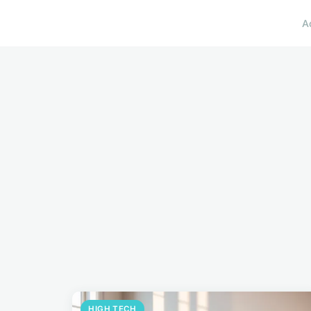
A
HIGH TECH