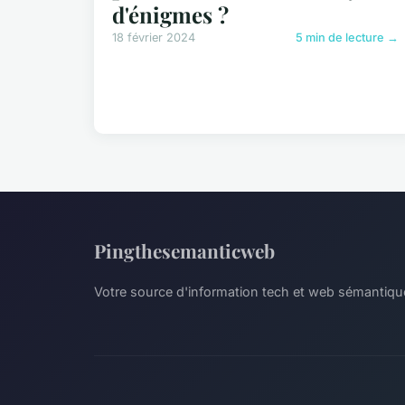
d'énigmes ?
18 février 2024
5 min de lecture →
Pingthesemanticweb
Votre source d'information tech et web sémantiqu