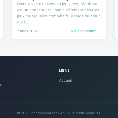
Dans le vaste univers du jeu vidéo, l'équilibre
est un concept vital, particulièrement dans les
jeux multijoueurs compétitifs. Il s'agit du cœur
qui f...
7 mars 2024
6 min de lecture →
LIENS
Accueil
e
© 2026 Pingthesemanticweb. Tous droits réservés.