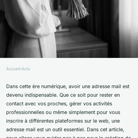
Accueil
›
Actu
ACTU
Comment créer votre
Dans cette ère numérique, avoir une adresse mail est
devenu indispensable. Que ce soit pour rester en
première adresse email ?
contact avec vos proches, gérer vos activités
professionnelles ou même simplement pour vous
alison
•
7 mars 2024
•
6 min de lecture
inscrire à différentes plateformes sur le web, une
adresse mail est un outil essentiel. Dans cet article,