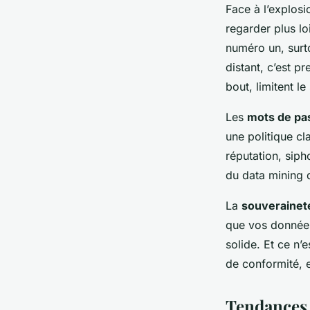
Face à l’explosi
regarder plus l
numéro un, surt
distant, c’est p
bout, limitent l
Les
mots de pa
une politique cl
réputation, siph
du data mining 
La
souverainet
que vos données 
solide. Et ce n’
de conformité, e
Tendances l