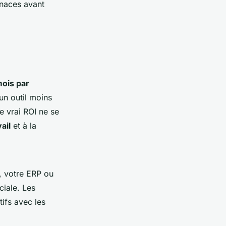
naces avant
mois par
 un outil moins
e vrai ROI ne se
ail
et à la
M, votre ERP ou
ciale. Les
ifs avec les