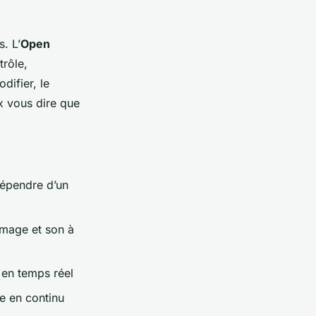
. L’
Open
trôle,
difier, le
x vous dire que
dépendre d’un
image et son à
 en temps réel
te en continu