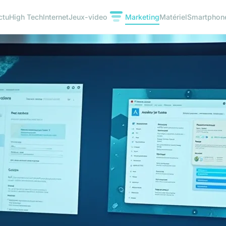
ctu
High Tech
Internet
Jeux-video
Marketing
Matériel
Smartphon