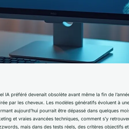
els IA : des choix
ciel IA préféré devenait obsolète avant même la fin de l’anné
rée par les cheveux. Les modèles génératifs évoluent à une 
026
ormant aujourd’hui pourrait être dépassé dans quelques moi
ting et vraies avancées techniques, comment s’y retrouver 
zwords, mais dans des tests réels, des critères objectifs et