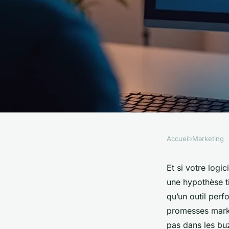
Accueil
›
Marketing
MARKETING
Comparatif de logici
Et si votre logi
une hypothèse ti
surprenants pour 2
qu’un outil perf
promesses marke
pas dans les buz