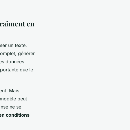
vraiment en
er un texte.
 complet, générer
des données
portante que le
ent. Mais
n modèle peut
onse ne se
en conditions