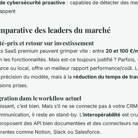
 de cybersécurité proactive
: capables de détecter des me
rappent
mparative des leaders du marché
é-prix et retour sur investissement
s SaaS premium peuvent grimper vite : entre
20 et 100 €/
n les fonctionnalités. Mais est-ce toujours justifié ? Parfois,
rce ou local, offre un meilleur rapport performance/coût. L
 précision du modèle, mais à la
réduction du temps de trav
sions prises.
égration dans le workflow actuel
uissant, c’est bien. Mais s’il ne se connecte pas à votre CR
mmunication, il reste en stand-by. L’
interopérabilité
est cru
s proposent des API bien documentées et des connecteurs nat
rantes comme Notion, Slack ou Salesforce.