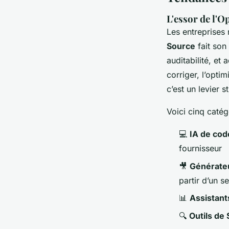
L'essor de l'O
Les entreprises 
Source
fait son 
auditabilité, et
corriger, l’opti
c’est un levier s
Voici cinq catégo
💻
IA de cod
fournisseur
🎥
Générate
partir d’un s
📊
Assistant
🔍
Outils de