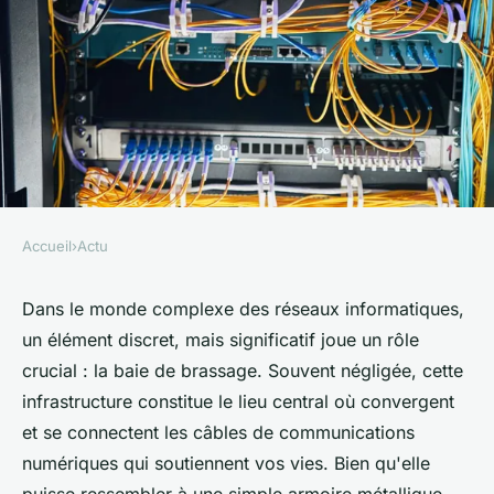
Accueil
›
Actu
ACTU
Les arcanes cruciales de baie
Dans le monde complexe des réseaux informatiques,
un élément discret, mais significatif joue un rôle
de brassage au sein des
crucial : la baie de brassage. Souvent négligée, cette
réseaux informatiques
infrastructure constitue le lieu central où convergent
et se connectent les câbles de communications
alison
•
20 décembre 2023
•
3 min de lecture
numériques qui soutiennent vos vies. Bien qu'elle