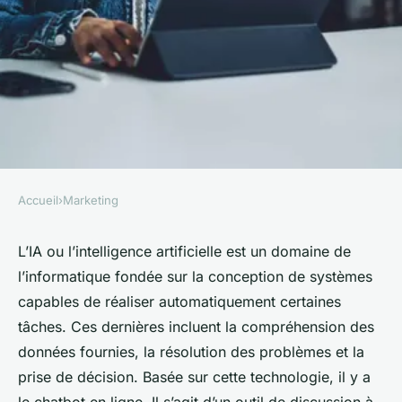
Accueil
›
Marketing
MARKETING
Comment utiliser
L’IA ou l’intelligence artificielle est un domaine de
l’informatique fondée sur la conception de systèmes
efficacement un chatbot en
capables de réaliser automatiquement certaines
ligne ?
tâches. Ces dernières incluent la compréhension des
données fournies, la résolution des problèmes et la
alison
•
18 mai 2024
•
3 min de lecture
prise de décision. Basée sur cette technologie, il y a