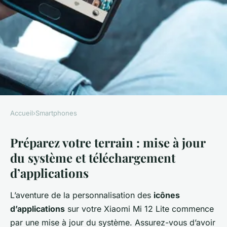
Accueil
›
Smartphones
SMARTPHONES
Préparez votre terrain : mise à jour
Quelles étapes suivre pour
du système et téléchargement
personnaliser les icônes
d’applications
d'application sur un Xiaomi Mi
12 Lite ?
L’aventure de la personnalisation des
icônes
d’applications
sur votre
Xiaomi Mi 12 Lite
commence
alison
•
24 janvier 2024
•
5 min de lecture
par une mise à jour du système. Assurez-vous d’avoir