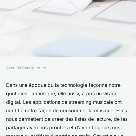
Accueil
›
Smartphones
SMARTPHONES
Quelles applications
Dans une époque où la technologie façonne notre
quotidien, la musique, elle aussi, a pris un virage
recommander pour créer et
digital. Les applications de streaming musicale ont
partager des listes de lecture
modifié notre façon de consommer la musique. Elles
musicales avec vos amis et
nous permettent de créer des listes de lecture, de les
votre famille ?
partager avec nos proches et d’avoir toujours nos